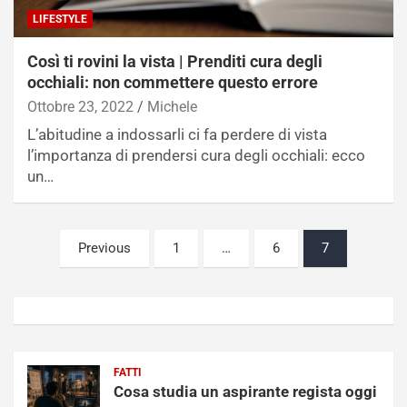
LIFESTYLE
Così ti rovini la vista | Prenditi cura degli
occhiali: non commettere questo errore
Ottobre 23, 2022
Michele
L’abitudine a indossarli ci fa perdere di vista
l’importanza di prendersi cura degli occhiali: ecco
un…
Paginazione
Previous
1
…
6
7
degli
articoli
FATTI
Cosa studia un aspirante regista oggi