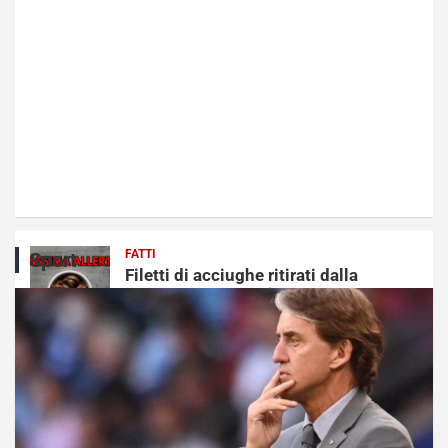
FATTI
Sport
Filetti di acciughe ritirati dalla
vendita | Il rischio è doppio: non
mangiarle assolutamente
Dicembre 8, 2022
Giulia Belotti