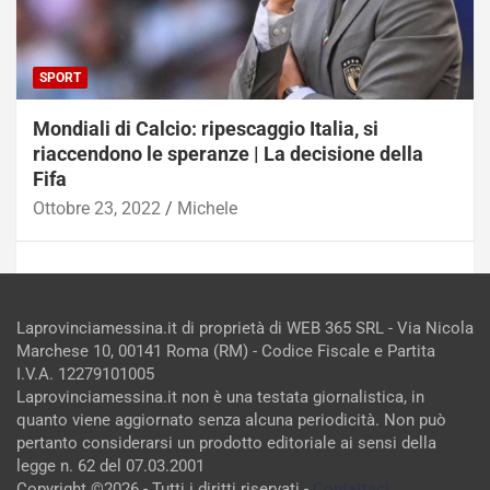
SPORT
Mondiali di Calcio: ripescaggio Italia, si
riaccendono le speranze | La decisione della
Fifa
Ottobre 23, 2022
Michele
Laprovinciamessina.it di proprietà di WEB 365 SRL - Via Nicola
Marchese 10, 00141 Roma (RM) - Codice Fiscale e Partita
I.V.A. 12279101005
Laprovinciamessina.it non è una testata giornalistica, in
quanto viene aggiornato senza alcuna periodicità. Non può
FATTI
pertanto considerarsi un prodotto editoriale ai sensi della
Feste di Natale, brutta sorpresa per
legge n. 62 del 07.03.2001
gli italiani | Scatta l’allarme:
Copyright ©2026 - Tutti i diritti riservati -
Contattaci