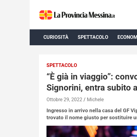
Skip
to
content
CURIOSITÀ
SPETTACOLO
ECONOM
SPETTACOLO
“È già in viaggio”: con
Signorini, entra subito 
Ottobre 29, 2022
Michele
Ingresso in arrivo nella casa del GF V
trovato il nome giusto per sostituire u