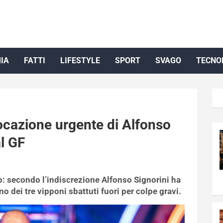
IA
FATTI
LIFESTYLE
SPORT
SVAGO
TECNO
vocazione urgente di Alfonso
al GF
ip: secondo l’indiscrezione Alfonso Signorini ha
no dei tre vipponi sbattuti fuori per colpe gravi.