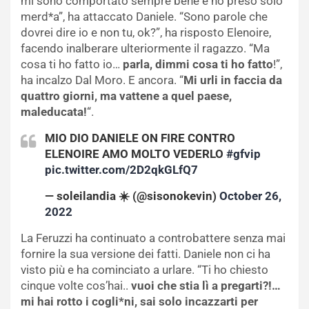
mi sono comportato sempre bene e ho preso solo
merd*a”, ha attaccato Daniele. “Sono parole che
dovrei dire io e non tu, ok?”, ha risposto Elenoire,
facendo inalberare ulteriormente il ragazzo. “Ma
cosa ti ho fatto io…
parla, dimmi cosa ti ho fatto
!”,
ha incalzo Dal Moro. E ancora. “
Mi urli in faccia da
quattro giorni, ma vattene a quel paese,
maleducata!
“.
MIO DIO DANIELE ON FIRE CONTRO
ELENOIRE AMO MOLTO VEDERLO
#gfvip
pic.twitter.com/2D2qkGLfQ7
— soleilandia ☀️ (@sisonokevin)
October 26,
2022
La Feruzzi ha continuato a controbattere senza mai
fornire la sua versione dei fatti. Daniele non ci ha
visto più e ha cominciato a urlare. “Ti ho chiesto
cinque volte cos’hai..
vuoi che stia lì a pregarti?!…
mi hai rotto i cogli*ni, sai solo incazzarti per