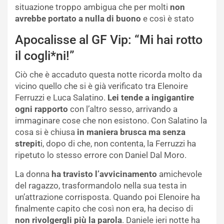
situazione troppo ambigua che per molti
non
avrebbe portato a nulla di buono
e così è stato
Apocalisse al GF Vip: “Mi hai rotto
il cogli*ni!”
Ciò che è accaduto questa notte ricorda molto da
vicino quello che si è già verificato tra Elenoire
Ferruzzi e Luca Salatino.
Lei tende a ingigantire
ogni rapporto
con l’altro sesso, arrivando a
immaginare cose che non esistono. Con Salatino la
cosa si è chiusa
in maniera brusca ma senza
strepit
i, dopo di che, non contenta, la Ferruzzi ha
ripetuto lo stesso errore con Daniel Dal Moro.
La donna
ha travisto l’avvicinamento
amichevole
del ragazzo, trasformandolo nella sua testa in
un’attrazione corrisposta. Quando poi Elenoire ha
finalmente capito che così non era, ha deciso di
non rivolgergli più la parola
. Daniele ieri notte ha