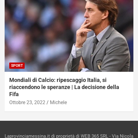
SPORT
Mondiali di Calcio: ripescaggio Italia, si
riaccendono le speranze | La decisione della
Fifa
Ottobre 23, 2022
Michele
Laprovinciamessina.it di proprietà di WEB 365 SRL - Via Nicola