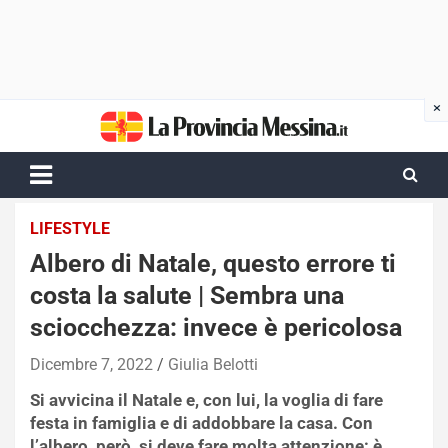
Skip
to
content
LIFESTYLE
Albero di Natale, questo errore ti
costa la salute | Sembra una
sciocchezza: invece è pericolosa
Dicembre 7, 2022
Giulia Belotti
Si avvicina il Natale e, con lui, la voglia di fare
festa in famiglia e di addobbare la casa. Con
l’albero, però, si deve fare molta attenzione: è