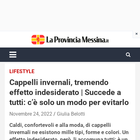
Skip
to
content
LIFESTYLE
Cappelli invernali, tremendo
effetto indesiderato | Succede a
tutti: c’è solo un modo per evitarlo
Novembre 24, 2022
Giulia Belotti
Caldi, confortevoli e alla moda, di cappelli
invernali ne esistono mille tipi, forme e colori. Un
effetto indesiderato, però, li accomuna tutti: è un