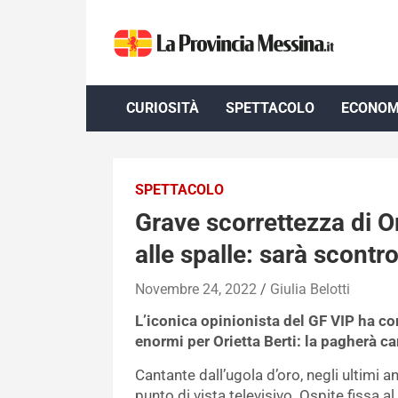
Skip
to
content
CURIOSITÀ
SPETTACOLO
ECONOM
SPETTACOLO
Grave scorrettezza di Or
alle spalle: sarà scontro
Novembre 24, 2022
Giulia Belotti
L’iconica opinionista del GF VIP ha 
enormi per Orietta Berti: la pagherà ca
Cantante dall’ugola d’oro, negli ultimi an
punto di vista televisivo. Ospite fissa a