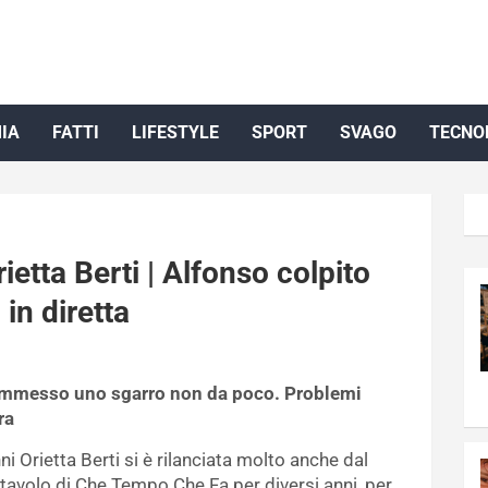
IA
FATTI
LIFESTYLE
SPORT
SVAGO
TECNO
ietta Berti | Alfonso colpito
 in diretta
commesso uno sgarro non da poco. Problemi
ra
ni Orietta Berti si è rilanciata molto anche dal
l tavolo di Che Tempo Che Fa per diversi anni, per