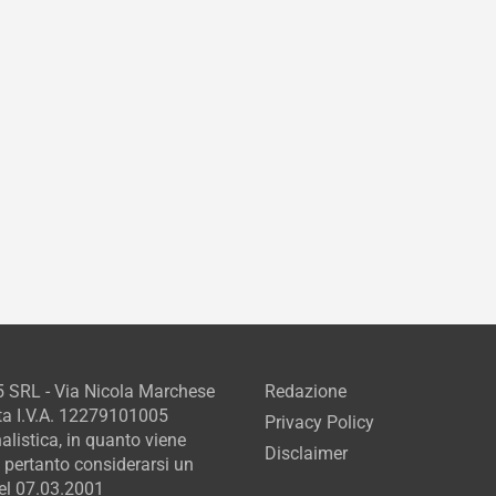
5 SRL - Via Nicola Marchese
Redazione
ta I.V.A. 12279101005
Privacy Policy
alistica, in quanto viene
Disclaimer
 pertanto considerarsi un
del 07.03.2001