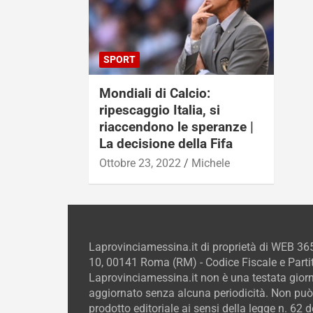
SPORT
Mondiali di Calcio:
ripescaggio Italia, si
riaccendono le speranze |
La decisione della Fifa
Ottobre 23, 2022
Michele
Laprovinciamessina.it di proprietà di WEB 36
10, 00141 Roma (RM) - Codice Fiscale e Parti
Laprovinciamessina.it non è una testata giorn
aggiornato senza alcuna periodicità. Non può
prodotto editoriale ai sensi della legge n. 62 