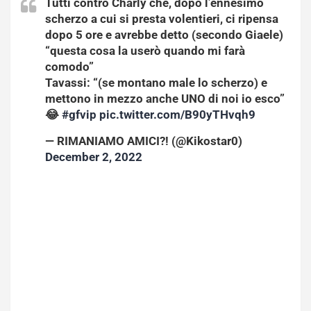
Tutti contro Charly che, dopo l’ennesimo
scherzo a cui si presta volentieri, ci ripensa
dopo 5 ore e avrebbe detto (secondo Giaele)
“questa cosa la userò quando mi farà
comodo”
Tavassi: “(se montano male lo scherzo) e
mettono in mezzo anche UNO di noi io esco”
😂
#gfvip
pic.twitter.com/B90yTHvqh9
— RIMANIAMO AMICI?! (@Kikostar0)
December 2, 2022