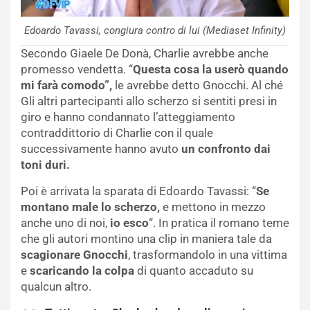
Edoardo Tavassi, congiura contro di lui (Mediaset Infinity)
Secondo Giaele De Donà, Charlie avrebbe anche
promesso vendetta. “
Questa cosa la userò quando
mi farà comodo”,
le avrebbe detto Gnocchi. Al ché
Gli altri partecipanti allo scherzo si sentiti presi in
giro e hanno condannato l’atteggiamento
contraddittorio di Charlie con il quale
successivamente hanno avuto
un confronto dai
toni duri.
Poi è arrivata la sparata di Edoardo Tavassi: “
Se
montano male lo scherzo,
e mettono in mezzo
anche uno di noi,
io esco
“. In pratica il romano teme
che gli autori montino una clip in maniera tale da
scagionare Gnocchi
, trasformandolo in una vittima
e
scaricando la colpa
di quanto accaduto su
qualcun altro.