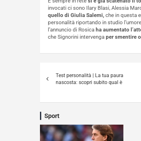
E sempre in rete
si è già scatenato il 
invocati ci sono Ilary Blasi, Alessia M
quello di Giulia Salemi,
che in questa e
personalità riportando in studio l’umo
l’annuncio di Rosica
ha aumentato l’att
che Signorini intervenga
per smentire 
Navigazione
Test personalità | La tua paura
articoli
nascosta: scopri subito qual è
Sport