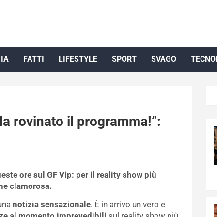
IA
FATTI
LIFESTYLE
SPORT
SVAGO
TECNO
Ha rovinato il programma!”:
ste ore sul GF Vip: per il reality show più
ione clamorosa.
 una
notizia sensazionale
. È in arrivo un vero e
e al momento imprevedibili
sul reality show più