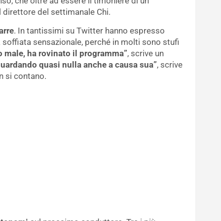
so, che oltre ad essere il timoniere di un
direttore del settimanale Chi.
arre
. In tantissimi su Twitter hanno espresso
soffiata sensazionale, perché in molti sono stufi
 male, ha rovinato il programma”
, scrive un
 guardando quasi nulla anche a causa sua”
, scrive
n si contano.