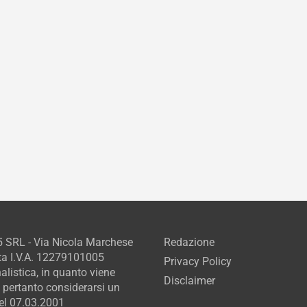
5 SRL - Via Nicola Marchese
Redazione
ta I.V.A. 12279101005
Privacy Policy
alistica, in quanto viene
Disclaimer
 pertanto considerarsi un
del 07.03.2001