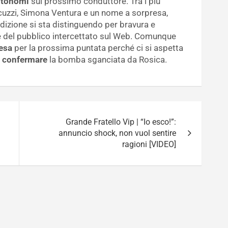
totonomi
sul prossimo conduttore. Tra i più
arcuzzi, Simona Ventura e un nome a sorpresa,
dizione si sta distinguendo per bravura e
re del pubblico intercettato sul Web. Comunque
esa
per la prossima puntata perché ci si aspetta
o confermare
la bomba sganciata da Rosica.
Grande Fratello Vip | “Io esco!”:
annuncio shock, non vuol sentire
ragioni [VIDEO]