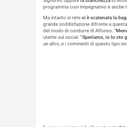
Signorini, oppure
la stanchezza
di Alfon
programma così impegnativo è anche il 
Ma intanto in rete
si è scatenata la bag
grande soddisfazione difronte a questa 
del modo di condurre di Alfonso. “
Meno
utente sul social.
“Speriamo, io lo sto
un altro, e i commenti di questo tipo no