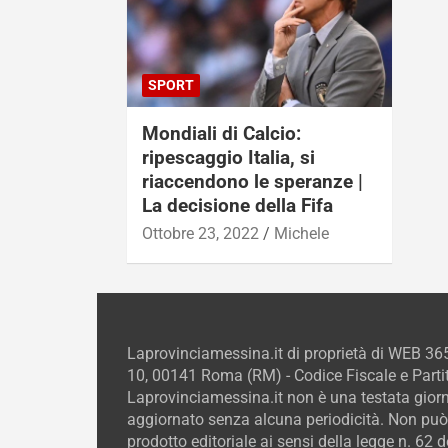
SPORT
Mondiali di Calcio:
ripescaggio Italia, si
riaccendono le speranze |
La decisione della Fifa
Ottobre 23, 2022
Michele
Laprovinciamessina.it di proprietà di WEB 36
10, 00141 Roma (RM) - Codice Fiscale e Parti
Laprovinciamessina.it non è una testata giorn
aggiornato senza alcuna periodicità. Non può
prodotto editoriale ai sensi della legge n. 62 