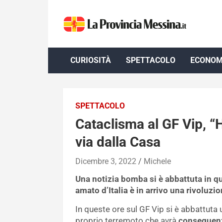
Skip
to
content
CURIOSITÀ
SPETTACOLO
ECONOM
SPETTACOLO
Cataclisma al GF Vip, “
via dalla Casa
Dicembre 3, 2022
Michele
Una notizia bomba si è abbattuta in que
amato d’Italia è in arrivo una rivoluz
In queste ore sul GF Vip si è abbattuta
proprio terremoto che avrà
conseguenz