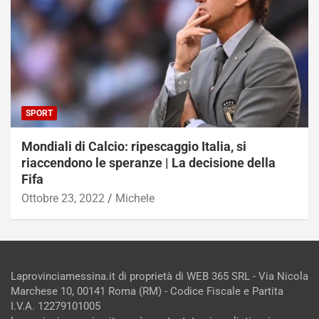
SPORT
Mondiali di Calcio: ripescaggio Italia, si
riaccendono le speranze | La decisione della
Fifa
Ottobre 23, 2022
Michele
Laprovinciamessina.it di proprietà di WEB 365 SRL - Via Nicola
Marchese 10, 00141 Roma (RM) - Codice Fiscale e Partita
I.V.A. 12279101005