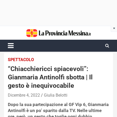
Skip
to
content
SPETTACOLO
“Chiacchiericci spiacevoli”:
Gianmaria Antinolfi sbotta | Il
gesto è inequivocabile
Dicembre 4, 2022
Giulia Belotti
Dopo la sua partecipazione al GF Vip 6, Gianmaria
Antinolfi è un po’ sparito dalla TV. Nelle ultime
ore, però, un gesto che toglie ogni dubbio