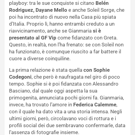
playboy: tra le sue conquiste si citano
Belén
Rodriguez, Dayane Mello
e anche Soleil Sorge, che
poi ha incontrato di nuovo nella Casa più spiata
d’Italia. Proprio lì, hanno entrambi creduto a un
riavvicinamento, anche se Gianmaria
si è
presentato al GF Vip
come fidanzato con Greta.
Questo, in realtà, non l’ha frenato: se con Soleil non
ha funzionato, è comunque riuscito a far battere il
cuore a diverse coinquiline.
La prima relazione è stata quella
con Sophie
Codegoni
, che però è naufragata nel giro di poco
tempo. Sophie si è poi fidanzata con Alessandro
Basciano, dal quale oggi aspetta la sua
primogenita, annunciata pochi giorni fa. Gianmaria,
invece, ha trovato l’amore in
Federica Calemme
,
con il quale ha dato vita a una storia intensa. Negli
ultimi giorni, però, circolavano voci di rottura e i
profili social dei due sembravano confermarle, data
l’assenza di fotografie insieme.