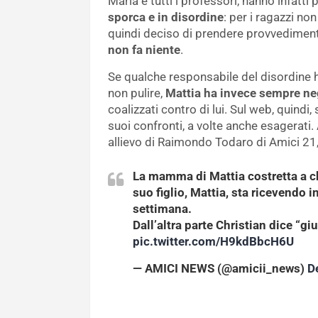
Maria e tutti i professori, hanno infatti 
sporca e in disordine
: per i ragazzi no
quindi deciso di prendere provvedimenti e
non fa niente
.
Se qualche responsabile del disordine ha
non pulire,
Mattia ha invece sempre ne
coalizzati contro di lui. Sul web, quindi,
suoi confronti, a volte anche esagerati.
allievo di Raimondo Todaro di Amici 21, 
La mamma di Mattia costretta a chi
suo figlio, Mattia, sta ricevendo
settimana.
Dall’altra parte Christian dice “giu
pic.twitter.com/H9kdBbcH6U
— AMICI NEWS (@amicii_news)
D