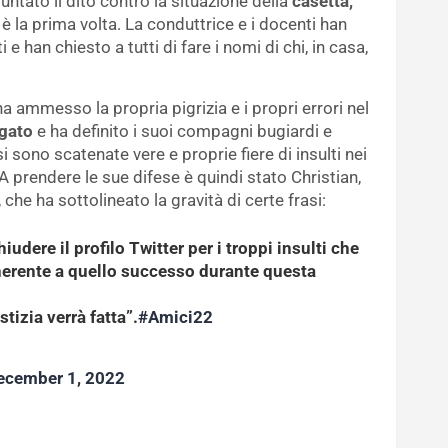
puntato il dito contro la situazione della
casetta,
n è la prima volta. La conduttrice e i docenti han
 han chiesto a tutti di fare i nomi di chi, in casa,
 ammesso la propria pigrizia e i propri errori nel
gato
e ha definito i suoi compagni bugiardi e
 si sono scatenate vere e proprie fiere di insulti nei
 A prendere le sue difese è quindi stato Christian,
che ha sottolineato la gravità di certe frasi:
udere il profilo Twitter per i troppi insulti che
 inerente a quello successo durante questa
stizia verrà fatta”.
#Amici22
ecember 1, 2022