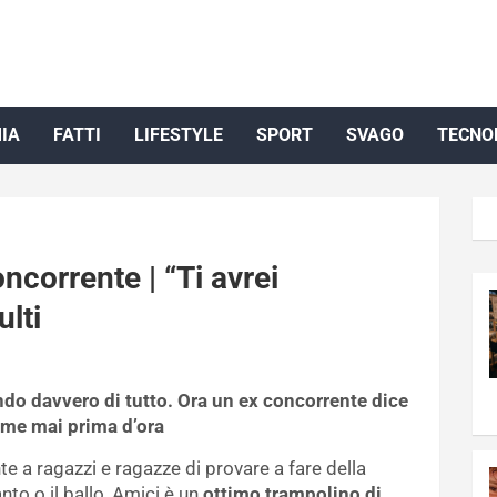
IA
FATTI
LIFESTYLE
SPORT
SVAGO
TECNO
ncorrente | “Ti avrei
ulti
ndo davvero di tutto. Ora un ex concorrente dice
come mai prima d’ora
te a ragazzi e ragazze di provare a fare della
nto o il ballo, Amici è un
ottimo trampolino di