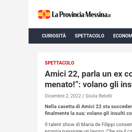
Skip
to
content
CURIOSITÀ
SPETTACOLO
ECONOM
SPETTACOLO
Amici 22, parla un ex co
menato!”: volano gli ins
Dicembre 2, 2022
Giulia Belotti
Nella casetta di Amici 22 sta succede
finalmente la sua: volano gli insulti 
Il talent show di Maria de Filippi consen
propria passione un lavoro. Che sia il ca