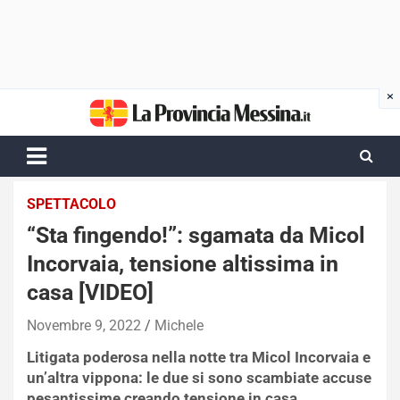
Skip
to
content
SPETTACOLO
“Sta fingendo!”: sgamata da Micol
Incorvaia, tensione altissima in
casa [VIDEO]
Novembre 9, 2022
Michele
Litigata poderosa nella notte tra Micol Incorvaia e
un’altra vippona: le due si sono scambiate accuse
pesantissime creando tensione in casa.