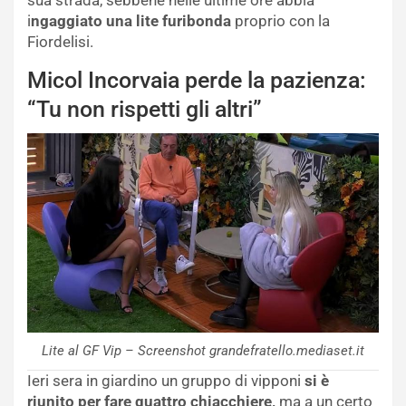
sua strada, sebbene nelle ultime ore abbia
i
ngaggiato una lite furibonda
proprio con la
Fiordelisi.
Micol Incorvaia perde la pazienza:
“Tu non rispetti gli altri”
Lite al GF Vip – Screenshot grandefratello.mediaset.it
Ieri sera in giardino un gruppo di vipponi
si è
riunito per fare quattro chiacchiere,
ma a un certo