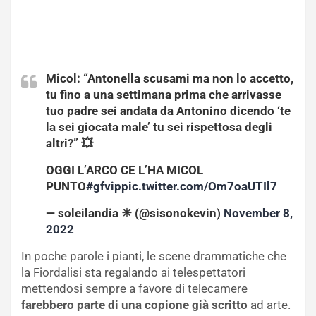
Micol: “Antonella scusami ma non lo accetto,
tu fino a una settimana prima che arrivasse
tuo padre sei andata da Antonino dicendo ‘te
la sei giocata male’ tu sei rispettosa degli
altri?” 💥
OGGI L’ARCO CE L’HA MICOL
PUNTO
#gfvip
pic.twitter.com/Om7oaUTIl7
— soleilandia ☀ (@sisonokevin)
November 8,
2022
In poche parole i pianti, le scene drammatiche che
la Fiordalisi sta regalando ai telespettatori
mettendosi sempre a favore di telecamere
farebbero parte di una copione già scritto
ad arte.