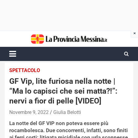
Skip
to
content
SPETTACOLO
GF Vip, lite furiosa nella notte |
“Ma lo capisci che sei matta?!”:
nervi a fior di pelle [VIDEO]
Novembre 9, 2022
Giulia Belotti
La notte del GF VIP non poteva essere più
rocambolesca. Due concorrenti, infatti, sono finiti
ai ferri corti: litigata micidiale con urla sconnesse