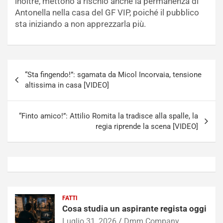
inoltre, mettono a rischio anche la permanenza di
Antonella nella casa del GF VIP, poiché il pubblico
sta iniziando a non apprezzarla più.
Navigazione
“Sta fingendo!”: sgamata da Micol Incorvaia, tensione
articoli
altissima in casa [VIDEO]
“Finto amico!”: Attilio Romita la tradisce alla spalle, la
regia riprende la scena [VIDEO]
FATTI
Cosa studia un aspirante regista oggi
Luglio 31, 2026
Dmm Company