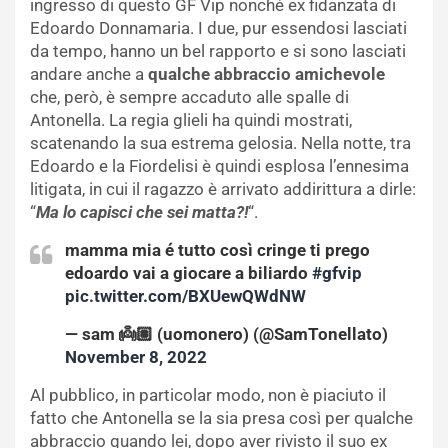
ingresso di questo GF Vip nonché ex fidanzata di
Edoardo Donnamaria. I due, pur essendosi lasciati
da tempo, hanno un bel rapporto e si sono lasciati
andare anche a
qualche abbraccio amichevole
che, però, è sempre accaduto alle spalle di
Antonella. La regia glieli ha quindi mostrati,
scatenando la sua estrema gelosia. Nella notte, tra
Edoardo e la Fiordelisi è quindi esplosa l’ennesima
litigata, in cui il ragazzo è arrivato addirittura a dirle:
“
Ma lo capisci che sei matta?!
“.
mamma mia é tutto così cringe ti prego
edoardo vai a giocare a biliardo
#gfvip
pic.twitter.com/BXUewQWdNW
— sam 👼🏽 (uomonero) (@SamTonellato)
November 8, 2022
Al pubblico, in particolar modo, non è piaciuto il
fatto che Antonella se la sia presa così per qualche
abbraccio quando lei, dopo aver rivisto il suo ex