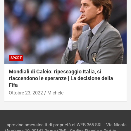
SPORT
Mondiali di Calcio: ripescaggio Italia, si
riaccendono le speranze | La decisione della
Fifa
Ottobre 23, 2022
Michele
Laprovinciamessina.it di proprietà di WEB 365 SRL - Via Nicola