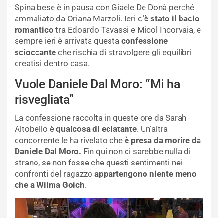
Spinalbese è in pausa con Giaele De Donà perché
ammaliato da Oriana Marzoli. Ieri c
‘è stato il bacio
romantico
tra Edoardo Tavassi e Micol Incorvaia, e
sempre ieri è arrivata questa
confessione
scioccante
che rischia di stravolgere gli equilibri
creatisi dentro casa.
Vuole Daniele Dal Moro: “Mi ha
risvegliata”
La confessione raccolta in queste ore da Sarah
Altobello è
qualcosa di eclatante
. Un’altra
concorrente le ha rivelato che
è presa da morire da
Daniele Dal Moro.
Fin qui non ci sarebbe nulla di
strano, se non fosse che questi sentimenti nei
confronti del ragazzo
appartengono niente meno
che a Wilma Goich
.