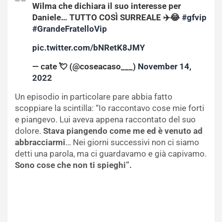
Wilma che dichiara il suo interesse per
Daniele… TUTTO COSÌ SURREALE ✈️😂
#gfvip
#GrandeFratelloVip
pic.twitter.com/bNRetK8JMY
— cate 💘 (@coseacaso___)
November 14,
2022
Un episodio in particolare pare abbia fatto
scoppiare la scintilla: “Io raccontavo cose mie forti
e piangevo. Lui aveva appena raccontato del suo
dolore.
Stava piangendo come me ed è venuto ad
abbracciarmi
… Nei giorni successivi non ci siamo
detti una parola, ma ci guardavamo e già capivamo.
Sono cose che non ti spieghi”.