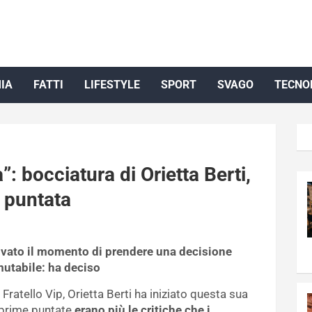
IA
FATTI
LIFESTYLE
SPORT
SVAGO
TECNO
”: bocciatura di Orietta Berti,
a puntata
rrivato il momento di prendere una decisione
utabile: ha deciso
Fratello Vip, Orietta Berti ha iniziato questa sua
e prime puntate
erano più le critiche che i