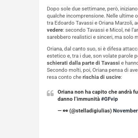
Dopo sole due settimane, però, iniziano 
qualche incomprensione. Nelle ultime ore
tra Edoardo Tavassi e Oriana Marzoli, 
vedere
: secondo Tavassi e Micol, né l’
sarebbero realistici e sinceri, ma solo m
Oriana, dal canto suo, si è difesa attac
estetico e, tra i due, son volate parole
schierati dalla parte di Tavassi
e hanno 
Secondo molti, poi, Oriana pensa di ave
resa conto che
rischia di uscire
:
Oriana non ha capito che andrà fuo
danno l’immunità
#GFvip
— 👀 (@stelladigiulias)
November 