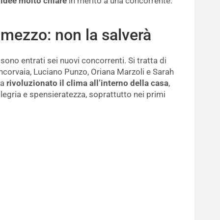
 idee molto chiare
in merito a una concorrente:
n mezzo: non la salverà
ono entrati sei nuovi concorrenti. Si tratta di
ncorvaia, Luciano Punzo, Oriana Marzoli e Sarah
ha
rivoluzionato il clima all’interno della casa
,
egria e spensieratezza, soprattutto nei primi