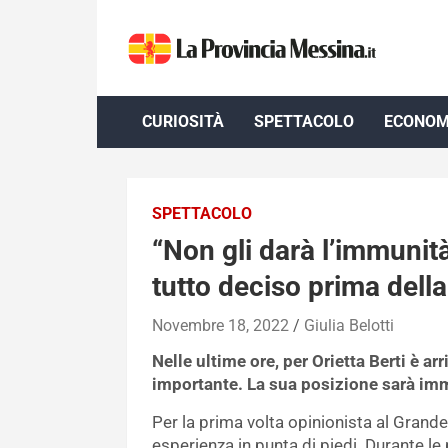
Skip
to
content
CURIOSITÀ
SPETTACOLO
ECONOM
SPETTACOLO
“Non gli darà l’immunità
tutto deciso prima dell
Novembre 18, 2022
Giulia Belotti
Nelle ultime ore, per Orietta Berti è a
importante. La sua posizione sarà imm
Per la prima volta opinionista al Grande 
esperienza in punta di piedi. Durante l