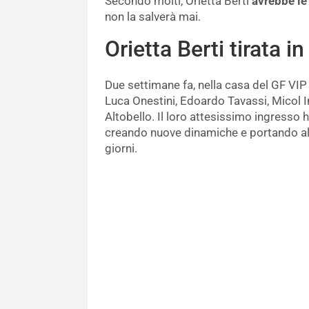
Secondo molti, Orietta Berti
avrebbe le
non la salverà mai.
Orietta Berti tirata i
Due settimane fa, nella casa del GF VIP s
Luca Onestini, Edoardo Tavassi, Micol I
Altobello. Il loro attesissimo ingresso 
creando nuove dinamiche e portando all
giorni.