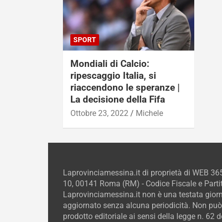
SPORT
Mondiali di Calcio:
ripescaggio Italia, si
riaccendono le speranze |
La decisione della Fifa
Ottobre 23, 2022
Michele
Laprovinciamessina.it di proprietà di WEB 36
10, 00141 Roma (RM) - Codice Fiscale e Parti
Laprovinciamessina.it non è una testata giorn
aggiornato senza alcuna periodicità. Non può
prodotto editoriale ai sensi della legge n. 62 