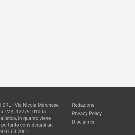
5 SRL - Via Nicola Marchese
Redazione
ta I.V.A. 12279101005
Privacy Policy
alistica, in quanto viene
Disclaimer
 pertanto considerarsi un
del 07.03.2001