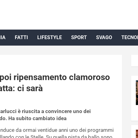
IA
FATTI
LIFESTYLE
SPORT
SVAGO
TECNO
, poi ripensamento clamoroso
atta: ci sarà
arlucci è riuscita a convincere uno dei
odo. Ha subito cambiato idea
 conduce da ormai ventidue anni uno dei programmi
lando con le Stelle. Su quella pista da ballo sono