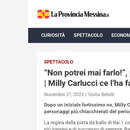
Skip
to
content
CURIOSITÀ
SPETTACOLO
ECONOM
SPETTACOLO
“Non potrei mai farlo!”
| Milly Carlucci ce l’ha f
Novembre 21, 2022
Giulia Belotti
Dopo un iniziale fortissimo no, Milly C
personaggi più chiacchierati del peri
La regina della pista da ballo di Rai 1
più longevi e di successo di sempre, Bal