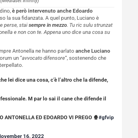
(Mediaset Infinity)
rdino,
è però intervenuto anche Edoardo
o la sua fidanzata. A quel punto, Luciano è
e perse, stai
sempre in mezzo
. Tu ric sulu strunzat
tonella e non con te. Appena uno dice una cosa su
empre Antonella ne hanno parlato
anche Luciano
 Forum un “
avvocato difensore
“, sostenendo che
erpellato.
e lei dice una cosa, c’è l’altro che la difende,
fessionale. M par lo sai il cane che difende il
O ANTONELLA ED EDOARDO VI PREGO 🍿
#gfvip
ovember 16, 2022