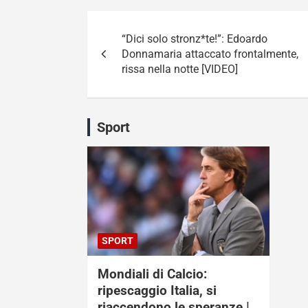
Navigazione
“Dici solo stronz*te!”: Edoardo
articoli
Donnamaria attaccato frontalmente,
rissa nella notte [VIDEO]
Sport
SPORT
Mondiali di Calcio:
ripescaggio Italia, si
riaccendono le speranze |