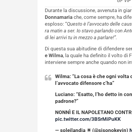
GF VIP 
Durante la discussione, avvenuta in gia
Donnamaria
che, come sempre, ha difes
esploso: “
Questo è l’avvocato delle caus
ra matin a ser. Io stavo parlando con An
di lei arrivi tu in mezzo a parlare!”.
Di questa sua abitudine di difendere s
e Wilma
, la quale ha definito il volto di
interviene sempre anche quando non int
Wilma: “La cosa è che ogni volta ch
l’avvocato difensore c’ha”
Luciano: “Esatto, l’ho detto in con
padrone?”
NONNÌ E IL NAPOLETANO CONTR
pic.twitter.com/3BSrMiPuKK
— soleilandia ☀ (@sisonokevin)
N