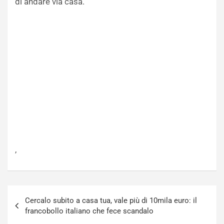
di andare via casa.
,
Navigazione
Cercalo subito a casa tua, vale più di 10mila euro: il
articoli
francobollo italiano che fece scandalo