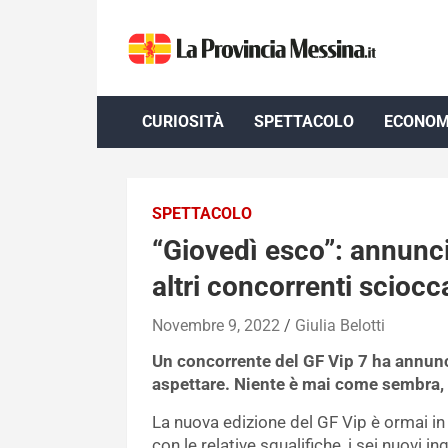
Skip
to
content
CURIOSITÀ
SPETTACOLO
ECONOM
SPETTACOLO
“Giovedì esco”: annunci
altri concorrenti sciocc
Novembre 9, 2022
Giulia Belotti
Un concorrente del GF Vip 7 ha annun
aspettare. Niente è mai come sembra, n
La nuova edizione del GF Vip è ormai i
con le relative squalifiche, i sei nuovi i