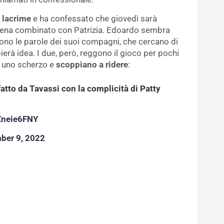
 lacrime
e ha confessato che giovedì sarà
ppena combinato con Patrizia. Edoardo sembra
lgono le parole dei suoi compagni, che cercano di
erà idea. I due, però, reggono il gioco per pochi
o uno scherzo e
scoppiano a ridere
:
tto da Tavassi con la complicità di Patty
wZneie6FNY
ber 9, 2022