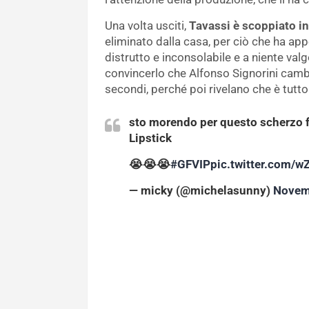
Una volta usciti,
Tavassi è scoppiato in
eliminato dalla casa, per ciò che ha a
distrutto e inconsolabile e a niente va
convincerlo che Alfonso Signorini cambi
secondi, perché poi rivelano che è tutt
sto morendo per questo scherzo fa
Lipstick
😭😭😭
#GFVIP
pic.twitter.com/
— micky (@michelasunny)
Novem