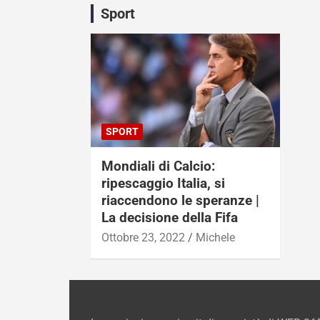
Sport
SPORT
Mondiali di Calcio:
ripescaggio Italia, si
riaccendono le speranze |
La decisione della Fifa
Ottobre 23, 2022
Michele
Laprovinciamessina.it di proprietà di WEB 36