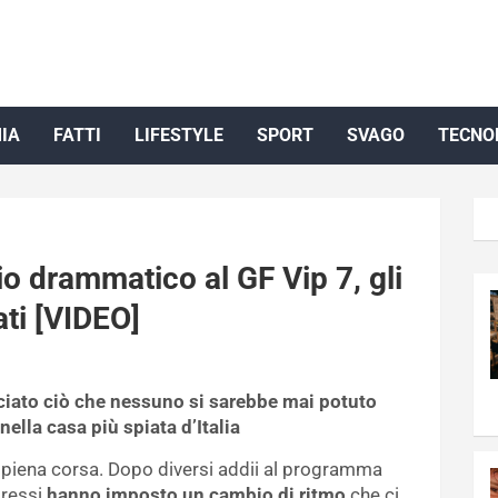
IA
FATTI
LIFESTYLE
SPORT
SVAGO
TECNO
o drammatico al GF Vip 7, gli
ati [VIDEO]
ciato ciò che nessuno si sarebbe mai potuto
ella casa più spiata d’Italia
n piena corsa. Dopo diversi addii al programma
ngressi
hanno imposto un cambio di ritmo
che ci