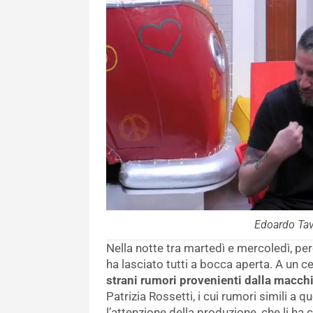
Edoardo Tava
Nella notte tra martedì e mercoledì, p
ha lasciato tutti a bocca aperta. A un ce
strani rumori provenienti dalla macch
Patrizia Rossetti, i cui rumori simili a 
l’attenzione della produzione, che li ha 