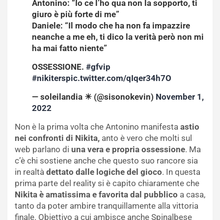
Antonino: “Io ce l’ho qua non la sopporto, ti
giuro è più forte di me”
Daniele: “Il modo che ha non fa impazzire
neanche a me eh, ti dico la verità però non mi
ha mai fatto niente”
OSSESSIONE.
#gfvip
#nikiters
pic.twitter.com/qIqer34h7O
— soleilandia ☀ (@sisonokevin)
November 1,
2022
Non è la prima volta che Antonino manifesta
astio
nei confronti di Nikita,
anto è vero che molti sul
web parlano di
una vera e propria ossessione
. Ma
c’è chi sostiene anche che questo suo rancore sia
in realtà
dettato dalle logiche del gioco
. In questa
prima parte del reality si è capito chiaramente che
Nikita è amatissima e favorita dal pubblico
a casa,
tanto da poter ambire tranquillamente alla vittoria
finale. Obiettivo a cui ambisce anche Spinalbese