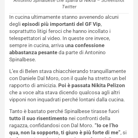
Antonino Spinalbese che sparla di Nikita – Screenshot
Twitter
In cucina ultimamente stanno avvenendo alcuni
degli
episodi più importanti del GF Vip
,
soprattutto litigi feroci che hanno incollato i
telespettatori al video. In queste ore invece,
sempre in cucina, arriva u
na confessione
abbastanza pesante
da parte di Antonino
Spinalbese.
L’ex di Belen stava chiacchierando tranquillamente
con Daniele Dal Moro, con il quale ha stretto un bel
rapporto di amicizia.
Poi è passata Nikita Pelizon
che a voce alta stava dicendo qualcosa agli altri
vipponi non inquadrati perché lontani dalla cucina.
Tanto è bastato perché Spinalbese tirasse fuori
tutto il suo risentimento
nei confronti della
ragazza, confidandosi con Dal Moro.
“Io ce l’ho
qua, non la sopporto, ti giuro è più forte di me”
, si