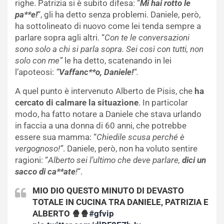
righe. Patrizia si è subito difesa: “
Mi hai rotto le
pa**e!
“, gli ha detto senza problemi. Daniele, però,
ha sottolineato di nuovo come lei tenda sempre a
parlare sopra agli altri. “
Con te le conversazioni
sono solo a chi si parla sopra. Sei così con tutti, non
solo con me”
le ha detto, scatenando in lei
l’apoteosi:
“
Vaffanc**o, Daniele!
“.
A quel punto è intervenuto Alberto de Pisis, che
ha
cercato di calmare la situazione
. In particolar
modo, ha fatto notare a Daniele che stava urlando
in faccia a una donna di 60 anni, che potrebbe
essere sua mamma: “
Chiedile scusa perché è
vergognoso!”
. Daniele, però, non ha voluto sentire
ragioni: “
Alberto sei l’ultimo che deve parlare,
dici un
sacco di ca**ate
!
“.
MIO DIO QUESTO MINUTO DI DEVASTO
TOTALE IN CUCINA TRA DANIELE, PATRIZIA E
ALBERTO 🍿🍿
#gfvip