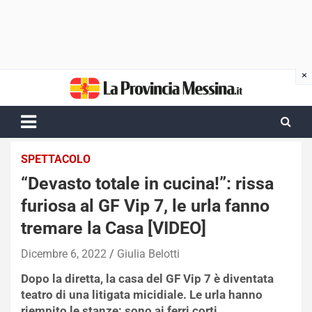
Skip
to
content
SPETTACOLO
“Devasto totale in cucina!”: rissa
furiosa al GF Vip 7, le urla fanno
tremare la Casa [VIDEO]
Dicembre 6, 2022
Giulia Belotti
Dopo la diretta, la casa del GF Vip 7 è diventata
teatro di una litigata micidiale. Le urla hanno
riempito le stanze: sono ai ferri corti